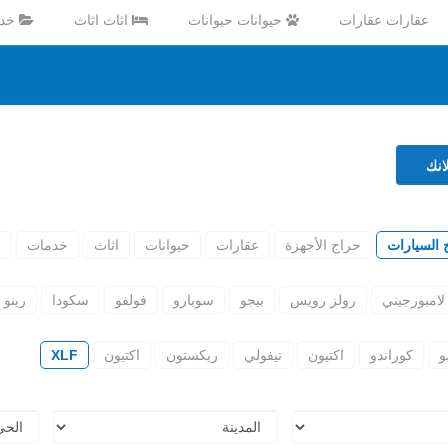
عقارات عقارات
حيوانات حيوانات
اثاث اثاث
خدم
نك
 السيارات
حراج الأجهزة
عقارات
حيوانات
اثاث
خدمات
ا
لامبورجيني
رولز رويس
بيجو
سوبارو
فولفو
سكودا
رينو
و
كوراندو
اكتيون
تيفولي
ريكستون
اكتيون
XLF