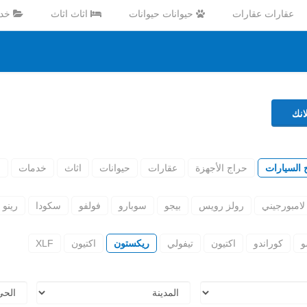
عقارات عقارات
حيوانات حيوانات
اثاث اثاث
خدم
نك
 السيارات
حراج الأجهزة
عقارات
حيوانات
اثاث
خدمات
ا
لامبورجيني
رولز رويس
بيجو
سوبارو
فولفو
سكودا
رينو
و
كوراندو
اكتيون
تيفولي
ريكستون
اكتيون
XLF