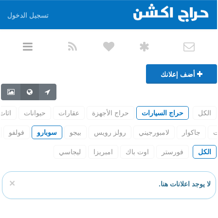
تسجيل الدخول
أضف إعلانك
الكل
حراج السيارات
حراج الأجهزة
عقارات
حيوانات
اثاث
ت
جاكوار
لامبورجيني
رولز رويس
بيجو
سوبارو
فولفو
الكل
فورستر
اوت باك
امبريزا
ليجاسي
×
لا يوجد اعلانات هنا.