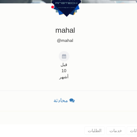
mahal
mahal@
قبل
10
أشهر
محادثة
ثاث
خدمات
الطلبات