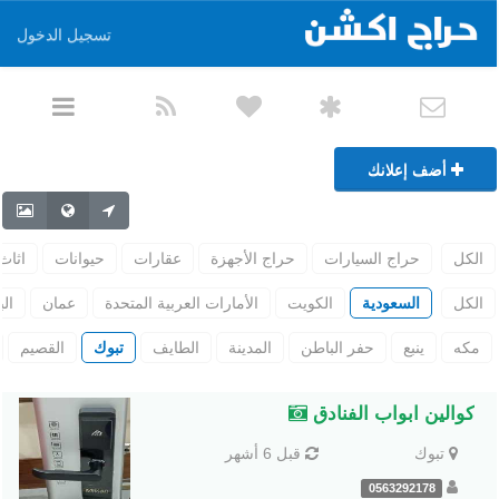
تسجيل الدخول
أضف إعلانك
الكل
حراج السيارات
حراج الأجهزة
عقارات
حيوانات
اثاث
الكل
السعودية
الكويت
الأمارات العربية المتحدة
عمان
ال
مكه
ينبع
حفر الباطن
المدينة
الطايف
تبوك
القصيم
كوالين ابواب الفنادق
تبوك
قبل 6 أشهر
0563292178