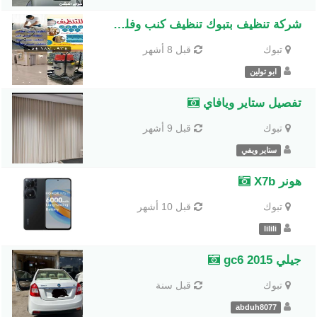
شركة تنظيف بتبوك تنظيف كنب وفلل ومنازل وخزانات بتبوك
تبوك
قبل 8 أشهر
ابو تولين
تفصيل ستاير ويافاي
تبوك
قبل 9 أشهر
ستاير ويفي
هونر X7b
تبوك
قبل 10 أشهر
lilili
جيلي gc6 2015
تبوك
قبل سنة
abduh8077