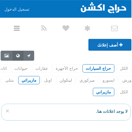
تسجيل الدخول
أضف إعلانك
الكل
حراج السيارات
حراج الأجهزة
عقارات
حيوانات
اثاث
ورش
ايسوزو
ميركوري
لينكولن
اوبل
مازيراتي
بنتلي
الكل
مازيراني
×
لا يوجد اعلانات هنا.