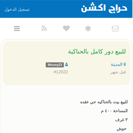
تسجيل الدخول
للبيع دور كامل بالحناكية
المدينة
Moony23
قبل شهر
#12022
للبيع بيت بالحناكيه حي عقده
المساحة ٤٠٠ م
٣ غرف
حوش