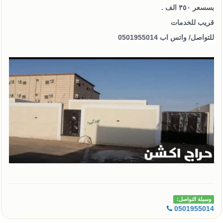
بسسعر ٣٥٠ الف .
قريب للخدمات
للتواصل/ واتس اب 0501955014
وسيلة التواصل:
0501955014