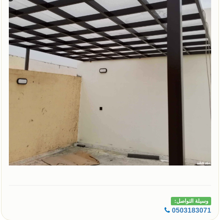
وسيلة التواصل:
0503183071