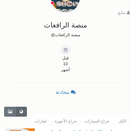
متابع
منصة الرافعات
منصة الرافعات@
قبل
10
أشهر
محادثة
الكل
حراج السيارات
حراج الأجهزة
عقارات
حيوانات
اثاث