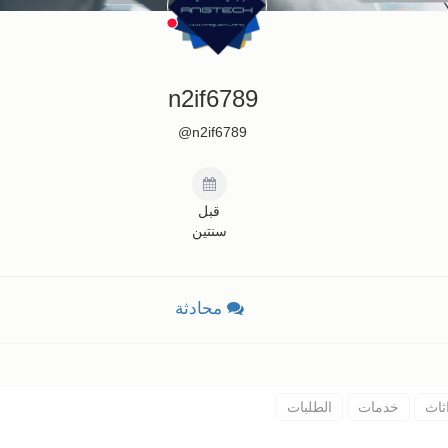
n2if6789
n2if6789@
قبل
سنتين
محادثة
ثاث
خدمات
الطلبات