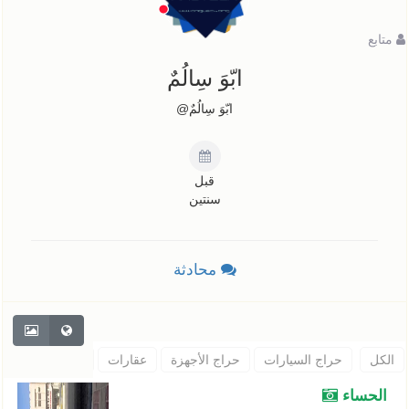
متابع
ابّوَ سِالُمٌ
ابّوَ سِالُمٌ@
قبل
سنتين
محادثة
الكل
حراج السيارات
حراج الأجهزة
عقارات
حيوانات
اثاث
الحساء