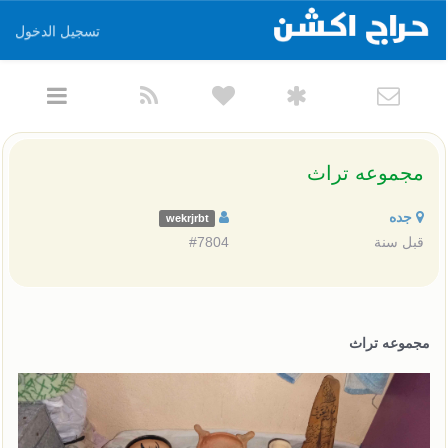
تسجيل الدخول
مجموعه تراث
جده
wekrjrbt
قبل سنة
#7804
مجموعه تراث