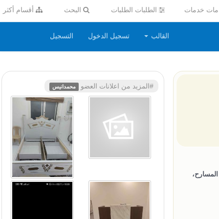
ات خدمات
الطلبات الطلبات
البحث
أقسام أكثر
القالب
تسجيل الدخول
التسجيل
#المزيد من اعلانات العضو
محمدانيس
المسارح،