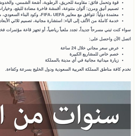
قوة وتحمل فائق
: مقاومة للحريق، الرطوبة، أشعة الشمس، والخدوش 
تصميم أنيق ومرن
: ألوان متنوعة، أقمشة فاخرة مضادة للبقع، وخيارات
معتمدة دولياً
: تتوافق مع معايير FIFA، UEFA، وكود البناء السعودي، مع ضمان يصل إلى 7 سنوات.
خدمة كاملة من الألف إلى الياء
: استشارة مجانية، تصميم ثلاثي الأبعا
سواء كنت تبني مسرحاً جديداً، تجدد ملعباً رياضياً، أو تجهز قاعة مؤتمرات فخم
اتصل الآن
واحصل على:
عرض سعر مجاني خلال 24 ساعة
خصم خاص للمشاريع الكبيرة
زيارة ميدانية مجانية في أي مدينة بالمملكة
نخدم كافة مناطق المملكة العربية السعودية ودول الخليج بسرعة وكفاءة.