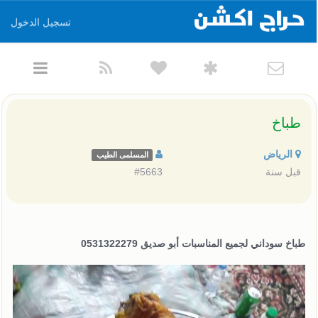
تسجيل الدخول
طباخ
الرياض
المسلمى الطيب
قبل سنة
#5663
طباخ سوداني لجميع المناسبات أبو صديق 0531322279