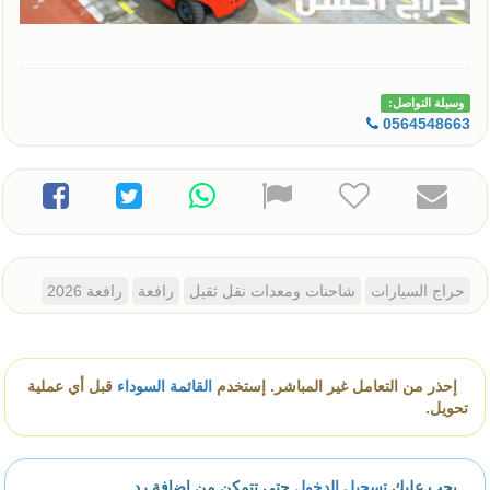
وسيلة التواصل:
0564548663
حراج السيارات
شاحنات ومعدات نقل ثقيل
رافعة
رافعة 2026
إحذر من التعامل غير المباشر. إستخدم
القائمة السوداء
قبل أي عملية
تحويل.
يجب عليك
تسجيل الدخول
حتى تتمكن من إضافة رد.