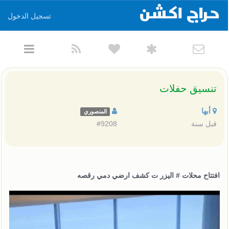
تسجيل الدخول
تنسيق حفلات
أبها
المنصوري
قبل سنة
#9208
افتتاح محلات # اليزر ت كشف ارضي دمي رقصه