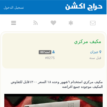
تسجيل الدخول
مكيف مركزي
جيزان
امجد657
قبل سنة
#8275
مكيف مركزي استخدام ٦شهور وحده ١٨ السعر ١٢٠٠قابل للتفاوض
المكيف موجوده جميع اغراضه