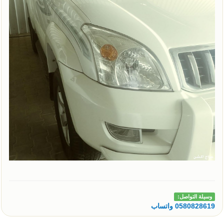
وسيلة التواصل:
0580828619 واتساب