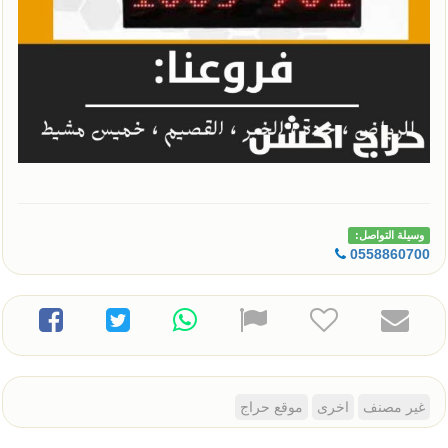
وسيلة التواصل:
0558860700
غير مصنف
اخرى
موقع حراج