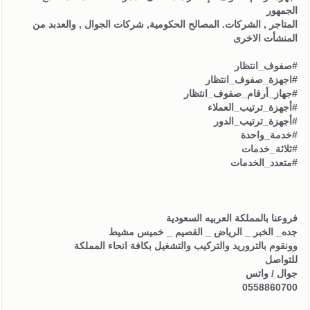
الجمهور
المتاجر , الشركات. المصالح الحكومية, شركات الجوال , والعدبد من
المنشأت الاخرى
#صفوف_انتظار
#اجهزة_صفوف_انتظار
#جهاز_أرقام_صفوف_انتظار
#أجهزة_ترتيب_العملاء
#أجهزة_ترتيب_الدور
#خدمة_واحدة
#ثلاثة_خدمات
#متعدد_الخدمات
فروعنا بالمملكة العربيه السعودية
جده_ الخبر _ الرياض _ القصيم _ خميس مشيط
وونقوم بالتروريد والتركيب والتشغيل بكافة انحاء المملكة
للتواصل
جوال / واتس
0558860700